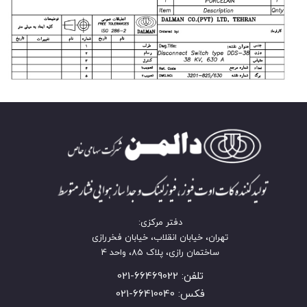
دفتر مرکزی:
تهران، خیابان انقلاب، خیابان فخررازی
ساختمان رازی، پلاک 85، واحد 4
تلفن: 66469022-021
فکس: 66410040-021