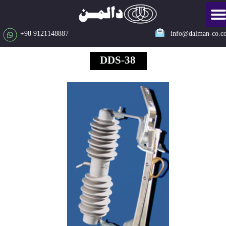
​​​​9121148887 98+
info@dalman-co.c
DDS-38