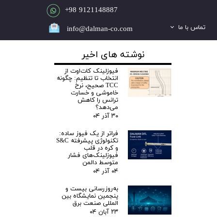
​​​​9121148887 98+
تماس با ما
info@dalman-co.com
آدرس ها
نوشته های اخیر
پشتیبانی فنی
فیوزلینک کات‌اوت از
انتخاب تا تنظیم: چگونه
TCC صحیح، نرخ
وضعیت سفارش
خاموشی و خسارت
ترانس را کاهش
می‌دهد؟
۳۰ آذر ۰۴
فراتر از یک فیوز ساده:
تکنولوژی پیشرفته S&C
و کره در قلب
فیوزلینک‌های فشار
متوسط دالمن
۰۴ آذر ۰۴
به‌روزرسانی بیست و
پنجمین نمایشگاه بین
المللی صنعت برق
۲۳ آبان ۰۴