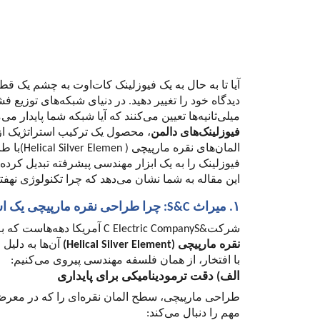
آیا تا به حال به یک فیوزلینک کات‌اوت به چشم یک 
دیدگاه خود را تغییر دهید. در دنیای شبکه‌های توزی
میلی‌ثانیه‌ها تعیین می‌کنند که آیا شبکه شما پایدار 
فیوزلینک‌های دالمن
، محصول یک ترکیب استراتژیک ا
المان‌های نقره مارپیچی (
(Helical Silver Elemen
با ط
فیوزلینک را به یک ابزار مهندسی پیشرفته تبدیل کرده‌ا
این مقاله به شما نشان می‌دهد که چرا تکنولوژی نهفته 
۱. میراث
S&C
: چرا طراحی نقره مارپیچی یک ا
شرکت
S&
C Electric Company
آمریکا دهه‌هاست که ب
نقره مارپیچی (
(Helical Silver Element
آن‌ها به دلیل
با افتخار، از همان فلسفه مهندسی پیروی می‌کنیم:
الف) دقت ترمودینامیکی برای پایداری
طراحی مارپیچی، سطح المان نقره‌ای را که در معرض 
مهم را دنبال می‌کند: