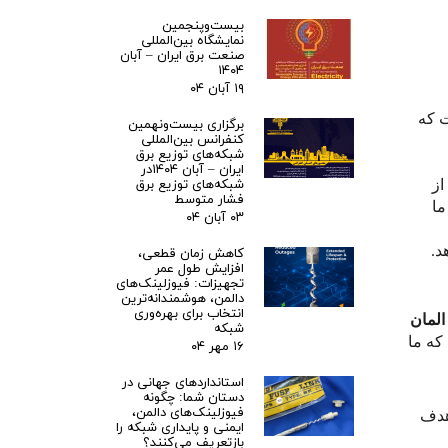
بیست‌وپنجمین
نمایشگاه بین‌المللی
صنعت برق ایران – آبان
۱۴۰۴
۱۹ آبان ۰۴
ت که
برگزاری بیست‌ونهمین
کنفرانس بین‌المللی
شبکه‌های توزیع برق
ایران – آبان ۱۴۰۴در
شبکه‌های توزیع برق
از
فشار متوسط
ما
۰۳ آبان ۰۴
د.
کاهش زمان قطعی،
افزایش طول عمر
تجهیزات: فیوزلینک‌های
دالمن، هوشمندانه‌ترین
انتخاب برای بهره‌وری
المان
شبکه
که ما
۱۶ مهر ۰۴
استانداردهای جهانی در
دستان شما: چگونه
فیوزلینک‌های دالمن،
هدف
ایمنی و پایداری شبکه را
بازتعریف می‌کنند؟