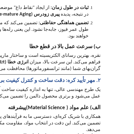
ثبات در طول زمان:
از ایجاد "نقاط داغ" موضع
در نتیجه، پدیده
پیری زودرس (
re-mature Aging
تضمین هماهنگی حفاظتی:
تضمین می‌کند که من
طول عمر فیوز، جابه‌جا نشود. این یعنی رله‌ها 
خواهند بود.
ب) سرعت عمل بالا در قطع خطا
نقره، بهترین رسانای الکتریسیته است و ساختار مارپ
فراهم می‌کند. این سرعت بالا، میزان
انرژی خطا
t)
I
2
گران‌بهای شما (مانند ترانسفورماتورها) محافظت می‌
. مهر تأیید کره: دقت ساخت و کنترل کیفیت بی
۲
یک طرح مهندسی عالی، تنها به اندازه کیفیت ساخت آ
عمل می‌شود و برتری محصول دالمن را تضمین می‌کن
الف) علم مواد (
(Material Science
پیشرفته
همکاری با شریک کره‌ای، دسترسی ما به فرآیندهای پی
تضمین می‌کند. این دقت در انتخاب مواد، مقاومت مکا
می‌دهد.