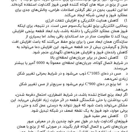
مس از برنج در میله های کوتاه کننده قوس فیوز کات‌اوت استفاده کرده‌اند.
اما این تغییر، بدون در نظر گرفتن اصلاحات طراحی، چالش‌های جدی برای
عملکرد فیوز و ایمنی شبکه ایجاد می‌کند.
1) کاهش هدایت الکتریکی و افزایش تلفات انرژی
رسانایی الکتریکی برنج تقریباً یک‌سوم مس است. در نتیجه، برای اینکه
فیوز همان عملکرد الکتریکی را داشته باشد، باید ابعاد قطعه برنجی افزایش
پیدا کند تا مقاومت مدار در حد استاندارد باقی بماند. اما بسیاری از
سازندگان همان ابعاد مس را برای برنج حفظ می‌کنند که باعث افزایش افت
ولتاژ و گرم‌شدن بیش از حد قطعه می‌شود. این افزایش دما می‌تواند به
کاهش راندمان فیوز و افزایش هزینه‌های نگهداری منجر شود.
2) کاهش تحمل در برابر جریان‌های لحظه‌ای بالا
در شرایط اتصال کوتاه، جریان‌های لحظه‌ای معمولاً به 6000 آمپر یا بیشتر
می‌رسند.
د مس در دمای 1085°C ذوب می‌شود و در شرایط بحرانی تغییر شکل
زیادی نمی‌دهد.
د اما برنج در دمای 900°C نرم می‌شود و سریع‌تر از مس تغییر شکل
می‌دهد.
اگر ابعاد برنج اصلاح نشده باشد، در شرایط اضطراری، احتمال دفرمه شدن،
تاب برداشتن یا حتی شکستگی قطعه در اثر حرارت زیاد افزایش می‌یابد. این
مشکل می‌تواند باعث شود که فیوز نتواند به درستی عمل کند و حتی در
برخی موارد، خود فیوز به یک نقطه ضعف در شبکه تبدیل شود.
3) کاهش عمر مفید فیوز
فیوزهای کات‌اوت باید در طول عمر خود چندین بار در معرض عبور
جریان‌های نامی و اتصال کوتاه قرار بگیرند. در صورتی که از برنج با همان
ابعاد مس استفاده شود، افزایش حرارت مداوم باعث کاهش طول عمر