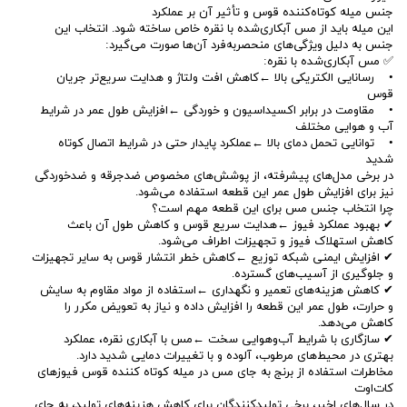
جنس میله کوتاه‌کننده قوس و تأثیر آن بر عملکرد
این میله باید از مس آبکاری‌شده با نقره خاص ساخته شود. انتخاب این
جنس به دلیل ویژگی‌های منحصر‌به‌فرد آن‌ها صورت می‌گیرد:
✅ مس آبکاری‌شده با نقره:
• رسانایی الکتریکی بالا ←کاهش افت ولتاژ و هدایت سریع‌تر جریان
قوس
• مقاومت در برابر اکسیداسیون و خوردگی ←افزایش طول عمر در شرایط
آب و هوایی مختلف
• توانایی تحمل دمای بالا ←عملکرد پایدار حتی در شرایط اتصال کوتاه
شدید
در برخی مدل‌های پیشرفته، از پوشش‌های مخصوص ضدجرقه و ضدخوردگی
نیز برای افزایش طول عمر این قطعه استفاده می‌شود.
چرا انتخاب جنس مس برای این قطعه مهم است؟
✔ بهبود عملکرد فیوز ←هدایت سریع قوس و کاهش طول آن باعث
کاهش استهلاک فیوز و تجهیزات اطراف می‌شود.
✔ افزایش ایمنی شبکه توزیع ←کاهش خطر انتشار قوس به سایر تجهیزات
و جلوگیری از آسیب‌های گسترده.
✔ کاهش هزینه‌های تعمیر و نگهداری ←استفاده از مواد مقاوم به سایش
و حرارت، طول عمر این قطعه را افزایش داده و نیاز به تعویض مکرر را
کاهش می‌دهد.
✔ سازگاری با شرایط آب‌و‌هوایی سخت ←مس با آبکاری نقره، عملکرد
بهتری در محیط‌های مرطوب، آلوده و با تغییرات دمایی شدید دارد.
مخاطرات استفاده از برنج به جای مس در میله کوتاه کننده قوس فیوزهای
کات‌اوت
در سال‌های اخیر، برخی تولیدکنندگان برای کاهش هزینه‌های تولید، به جای