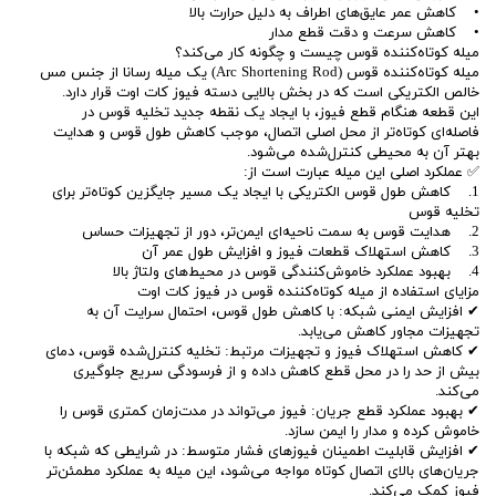
• کاهش عمر عایق‌های اطراف به دلیل حرارت بالا
• کاهش سرعت و دقت قطع مدار
میله کوتاه‌کننده قوس چیست و چگونه کار می‌کند؟
میله کوتاه‌کننده قوس (Arc Shortening Rod) یک میله رسانا از جنس مس
خالص الکتریکی است که در بخش بالایی دسته فیوز کات اوت قرار دارد.
این قطعه هنگام قطع فیوز، با ایجاد یک نقطه جدید تخلیه قوس در
فاصله‌ای کوتاه‌تر از محل اصلی اتصال، موجب کاهش طول قوس و هدایت
بهتر آن به محیطی کنترل‌شده می‌شود.
✅ عملکرد اصلی این میله عبارت است از:
1. کاهش طول قوس الکتریکی با ایجاد یک مسیر جایگزین کوتاه‌تر برای
تخلیه قوس
2. هدایت قوس به سمت ناحیه‌ای ایمن‌تر، دور از تجهیزات حساس
3. کاهش استهلاک قطعات فیوز و افزایش طول عمر آن
4. بهبود عملکرد خاموش‌کنندگی قوس در محیط‌های ولتاژ بالا
مزایای استفاده از میله کوتاه‌کننده قوس در فیوز کات اوت
✔ افزایش ایمنی شبکه: با کاهش طول قوس، احتمال سرایت آن به
تجهیزات مجاور کاهش می‌یابد.
✔ کاهش استهلاک فیوز و تجهیزات مرتبط: تخلیه کنترل‌شده قوس، دمای
بیش از حد را در محل قطع کاهش داده و از فرسودگی سریع جلوگیری
می‌کند.
✔ بهبود عملکرد قطع جریان: فیوز می‌تواند در مدت‌زمان کمتری قوس را
خاموش کرده و مدار را ایمن سازد.
✔ افزایش قابلیت اطمینان فیوزهای فشار متوسط: در شرایطی که شبکه با
جریان‌های بالای اتصال کوتاه مواجه می‌شود، این میله به عملکرد مطمئن‌تر
فیوز کمک می‌کند.