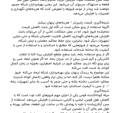
قطعه و استهلاک سریع‌تر آن می‌شود. این یعنی بهره‌برداران شبکه مجبور
خواهند شد زودتر از موعد فیوزها را تعویض کنند که هزینه‌های نگهداری و
تعمیرات را افزایش می‌دهد.
نتیجه‌گیری: قیمت پایین‌تر = هزینه‌های پنهان بیشتر
اگرچه استفاده از برنج ممکن است در نگاه اول باعث کاهش قیمت
تمام‌شده فیوز شود، اما در عمل، مشکلات ناشی از آن می‌تواند باعث
افزایش هزینه‌های نگهداری، کاهش قابلیت اطمینان شبکه و حتی خرابی
تجهیزات دیگر شود. بنابراین، برای حفظ عملکرد مطمئن و ایمن شبکه،
توصیه می‌شود از فیوزهایی که مطابق با استاندارد و با استفاده از مس با
کیفیت بالا ساخته شده‌اند، استفاده شود.
اگر از برنج استفاده بشه، باید سطح مقطع افزایش پیدا کنه تا تلفات
الکتریکی و گرم شدن بیش از حد جبران بشه. اما اگر همون ابعاد مس رو
برای برنج نگه داریم، عملکرد فیوز در شرایط اضطراری، به‌ویژه در زمان اتصال
کوتاه، به شدت افت می‌کنه.
این موضوع یه ریسک پنهان برای بهره‌برداران شبکه ایجاد می‌کنه: فیوز
ممکنه ظاهراً درست کار کنه، اما در زمان نیاز واقعی (اتصال کوتاه شدید)،
عملکرد نامناسب داشته باشه و حتی منجر به آسیب به سایر تجهیزات بشه
✅ از مس با کیفیت استاندارد باید استفاده شود
نتیجه‌گیری
میله کوتاه‌کننده قوس یکی از اجزای مهم فیوزهای کات اوت است که با
کاهش طول قوس، ایمنی و کارایی سیستم را افزایش می‌دهد. استفاده از
مس آبکاری‌شده با نقره با پوشش بالا در ساخت این قطعه، عملکرد بهینه و
طول عمر بالای آن را تضمین می‌کند.