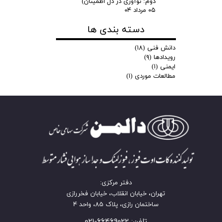
دوم: نوآوری در دل اطمینان)
۰۵ مرداد ۰۴
دسته بندی ها
دانش فنی
(۱۸)
رویدادها
(۹)
ایمنی
(۱)
مطالعات موردی
(۱)
دفتر مرکزی:
تهران، خیابان انقلاب، خیابان فخررازی
ساختمان رازی، پلاک 85، واحد 4
تلفن: 66469022-021