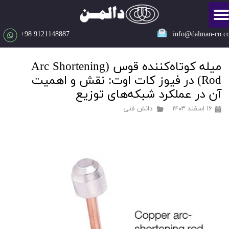
​​​​9121148887 98+
info@dalman-co.c
میله کوتاه‌کننده قوس (Arc Shortening
Rod) در فیوز کات اوت: نقش و اهمیت
آن در عملکرد شبکه‌های توزیع
۱۶ اسفند ۱۴۰۳
دانش فنی