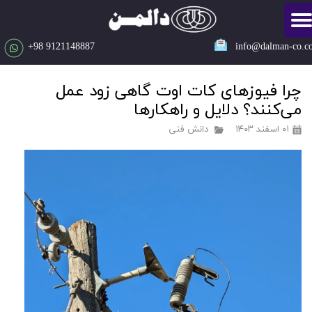
​​​​9121148887 98+
info@dalman-co.c
چرا فیوزهای کات اوت گاهی زود عمل
می‌کنند؟ دلایل و راهکارها
۰۱ اسفند ۱۴۰۳
دانش فنی