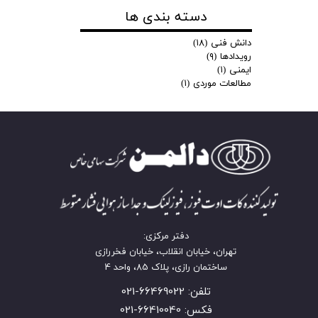
دسته بندی ها
دانش فنی
(۱۸)
رویدادها
(۹)
ایمنی
(۱)
مطالعات موردی
(۱)
دفتر مرکزی:
تهران، خیابان انقلاب، خیابان فخررازی
ساختمان رازی، پلاک 85، واحد 4
تلفن: 66469022-021
فکس: 66410040-021